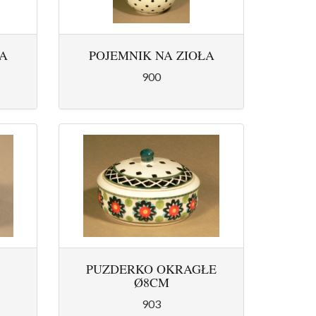
A
POJEMNIK NA ZIOŁA
900
PUZDERKO OKRAGŁE
Ø8CM
903