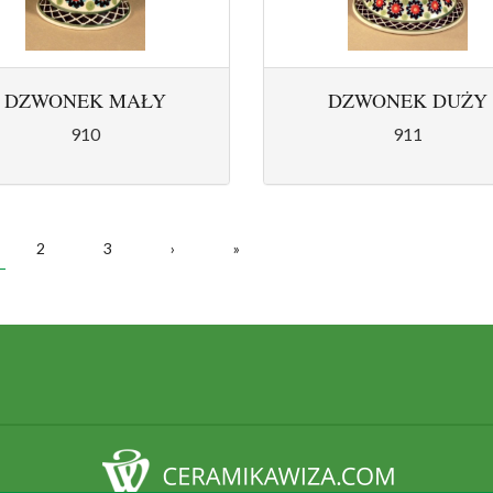
DZWONEK MAŁY
DZWONEK DUŻY
910
911
RONY
2
3
›
»