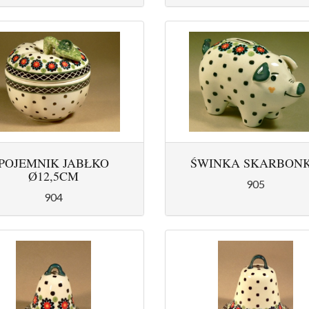
POJEMNIK JABŁKO
ŚWINKA SKARBON
Ø12,5CM
905
904