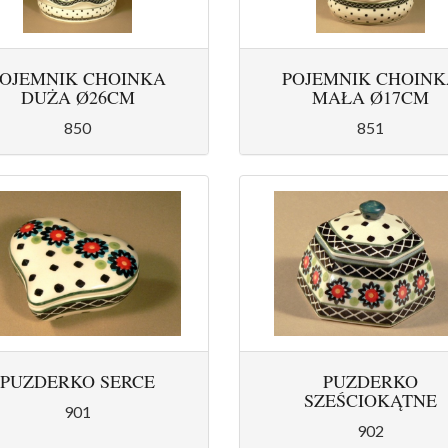
POJEMNIK CHOINKA
POJEMNIK CHOINK
DUŻA Ø26CM
MAŁA Ø17CM
850
851
PUZDERKO SERCE
PUZDERKO
SZEŚCIOKĄTNE
901
902