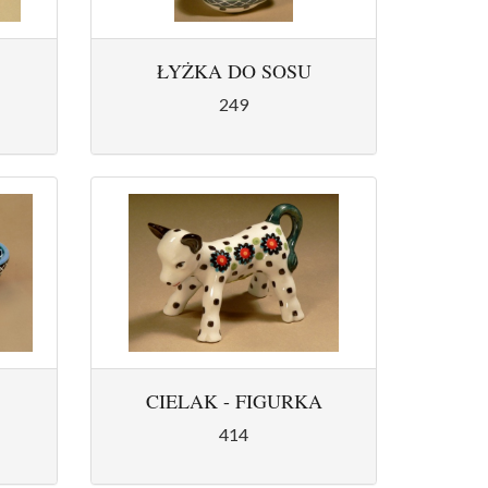
ŁYŻKA DO SOSU
249
CIELAK - FIGURKA
414