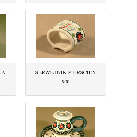
KA
SERWETNIK PIERŚCIEŃ
908