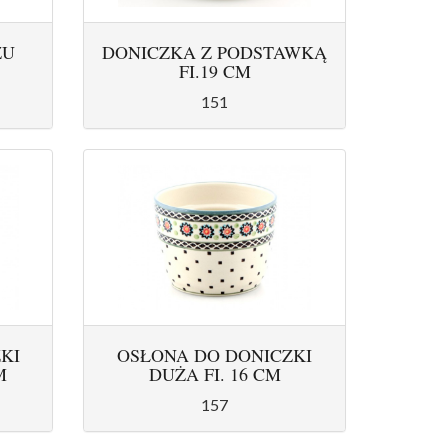
ZU
DONICZKA Z PODSTAWKĄ
FI.19 CM
151
KI
OSŁONA DO DONICZKI
M
DUŻA FI. 16 CM
157