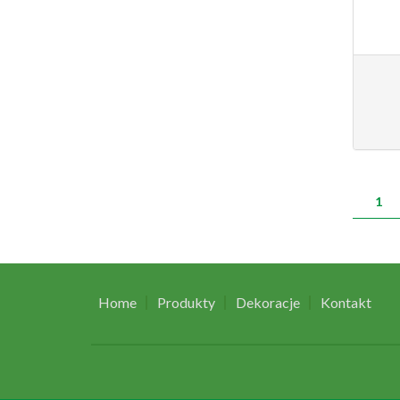
ST
1
Home
Produkty
Dekoracje
Kontakt