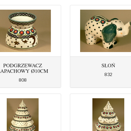
PODGRZEWACZ
SŁOŃ
ZAPACHOWY Ø10CM
832
808