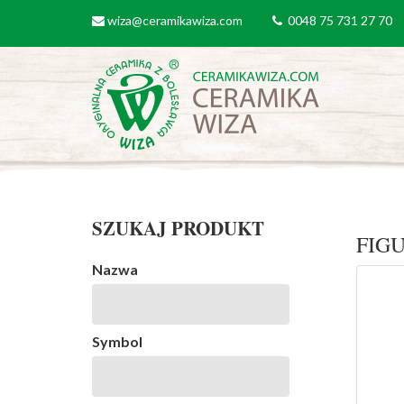
Przejdź do treści
wiza@ceramikawiza.com
0048 75 731 27 70
email
tel
SZUKAJ PRODUKT
FIG
Nazwa
Symbol