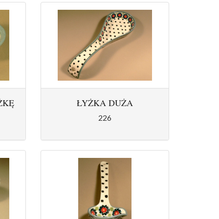
ŻKĘ
ŁYŻKA DUŻA
226