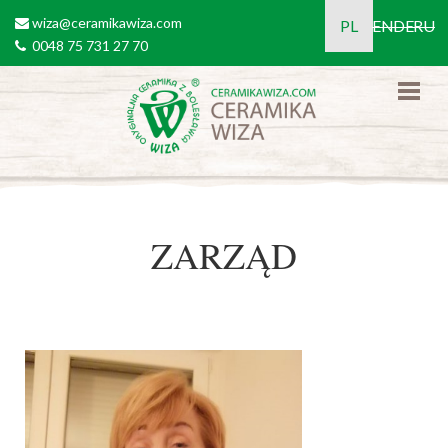
Przejdź do treści
wiza@ceramikawiza.com
email
PL
EN
DE
RU
0048 75 731 27 70
tel
ZARZĄD