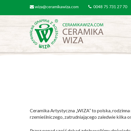
Przejdź do treści
wiza@ceramikawiza.com
0048 75 731 27 70
email
tel
Ceramika Artystyczna „WIZA” to polska, rodzinna 
rzemieślniczego, zatrudniającego zaledwie kilka o
Przez ponad sześć dekad zdobywaliśmy doświadcze