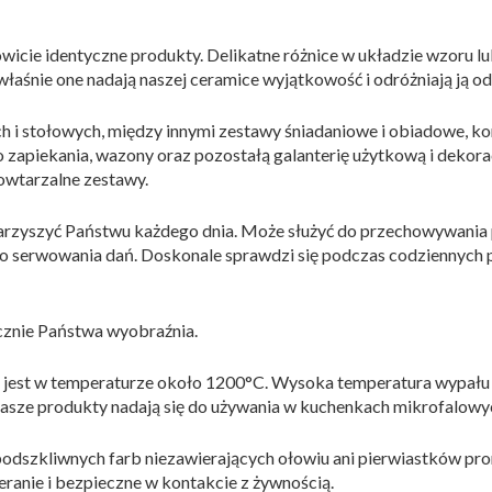
owicie identyczne produkty. Delikatne różnice w układzie wzoru lu
łaśnie one nadają naszej ceramice wyjątkowość i odróżniają ją o
 stołowych, między innymi zestawy śniadaniowe i obiadowe, kompl
ia do zapiekania, wazony oraz pozostałą galanterię użytkową i de
owtarzalne zestawy.
warzyszyć Państwu każdego dnia. Może służyć do przechowywan
o serwowania dań. Doskonale sprawdzi się podczas codziennych 
znie Państwa wyobraźnia.
jest w temperaturze około 1200°C. Wysoka temperatura wypału 
asze produkty nadają się do używania w kuchenkach mikrofalowy
odszkliwnych farb niezawierających ołowiu ani pierwiastków pro
eranie i bezpieczne w kontakcie z żywnością.