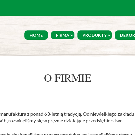
HOME
FIRMA
PRODUKTY
DEKOR
O FIRMIE
manufaktura z ponad 63-letnią tradycją. Od niewielkiego zakładu
sób, rozwinęliśmy się w prężnie działające przedsiębiorstwo.
nie, doskonaliliśmy procesy produkcyjne i rozwijaliśmy własny,