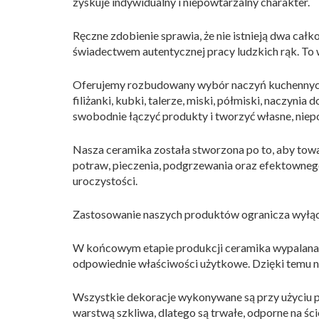
zyskuje indywidualny i niepowtarzalny charakter.
Ręczne zdobienie sprawia, że nie istnieją dwa całk
świadectwem autentycznej pracy ludzkich rąk. To w
Oferujemy rozbudowany wybór naczyń kuchennych i
filiżanki, kubki, talerze, miski, półmiski, naczyn
swobodnie łączyć produkty i tworzyć własne, niep
Nasza ceramika została stworzona po to, aby to
potraw, pieczenia, podgrzewania oraz efektowneg
uroczystości.
Zastosowanie naszych produktów ogranicza wyłąc
W końcowym etapie produkcji ceramika wypalana 
odpowiednie właściwości użytkowe. Dzięki temu n
Wszystkie dekoracje wykonywane są przy użyciu p
warstwą szkliwa, dlatego są trwałe, odporne na ści