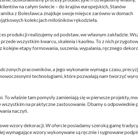
 klientów na całym świecie – do krajów europejskich, Stanów
eramika z Bolesławca znajduje swoje miejsce zarówno w domach
wyjątkowych kolekcjach miłośników rękodzieła.
oces produkcji realizujemy od podstaw, we własnym zakładzie. Ws
rzede wszystkim kwarcu, skalenia i kaolinu. To z nich przygoto
z kolejne etapy formowania, suszenia, wypalania, ręcznego dekor
adczonych pracowników, a jego wykonanie wymaga czasu, precyzji
z nowoczesnymi technologiami, które pozwalają nam tworzyć wyroby
. To właśnie tam pomysły zamieniają się w pierwsze projekty, mod
ede wszystkim na praktyczne zastosowanie. Dbamy o odpowiednie p
wania naczyń.
 nowe wzory dekoracji. W ofercie posiadamy szeroką gamę tradyc
ziej wymagające wzory wykonywane są ręcznie i sygnowane podpi