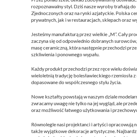
rozpoznawalny styl. Dziś nasze wyroby trafiają do
Zjednoczonych oraz na rynki azjatyckie. Polska c
prywatnych, jak i w restauracjach, sklepach oraz 
Jesteśmy manufakturą przez wielkie „M”. Cały pr
zaczyna się od odpowiednio dobranych surowców, p
masę ceramiczną, która następnie przechodzi prze
szkliwienia i ponownego wypału.
Każdy produkt przechodzi przez ręce wielu doświ
wieloletnią tradycję bolesławieckiego rzemiosła 
dopasowane do współczesnego stylu życia.
Nowe kształty powstają w naszym dziale modelarni
zwracamy uwagę nie tylko na jej wygląd, ale prz
oraz możliwość łatwego użytkowania i przechowy
Równolegle nasi projektanci i artyści opracowują
także wyjątkowe dekoracje artystyczne. Najbard