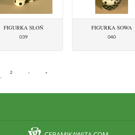
FIGURKA SŁOŃ
FIGURKA SOWA
039
040
RONY
2
›
»