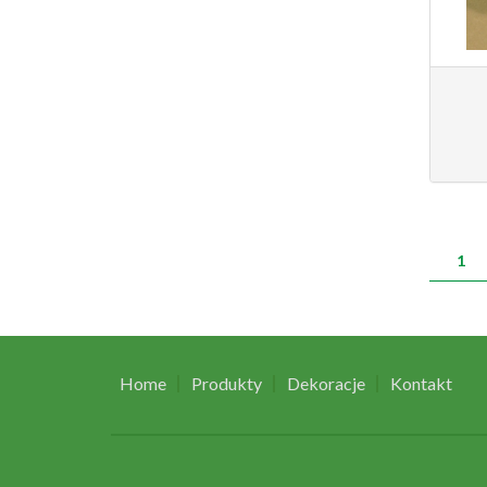
ST
1
Home
Produkty
Dekoracje
Kontakt