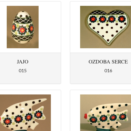
JAJO
OZDOBA SERCE
015
016