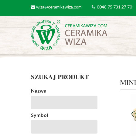
Przejdź do treści
wiza@ceramikawiza.com
0048 75 731 27 70
email
tel
SZUKAJ PRODUKT
MIN
Nazwa
Symbol