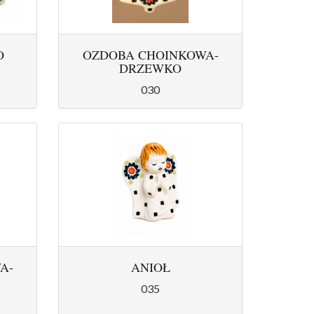
O
OZDOBA CHOINKOWA-
DRZEWKO
030
A-
ANIOŁ
035