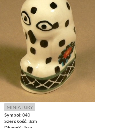
MINIATURY
Symbol:
040
Szerokość:
3cm
Długość:
4cm