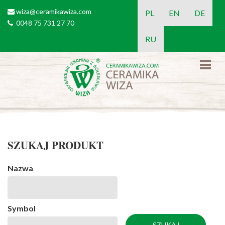
Przejdź do treści
wiza@ceramikawiza.com
email
PL
EN
DE
0048 75 731 27 70
tel
RU
SZUKAJ PRODUKT
Nazwa
Symbol