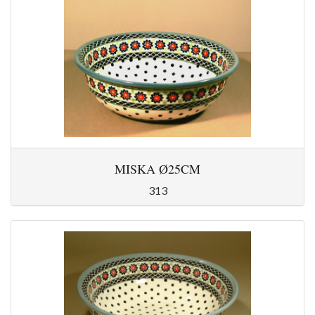
MISKA Ø25CM
313