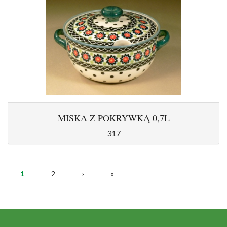
MISKA Z POKRYWKĄ 0,7L
317
STRONY
1
2
›
»