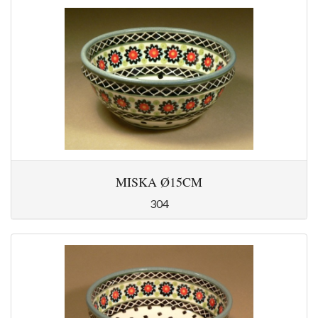
MISKA Ø15CM
304