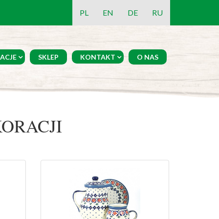
PL
EN
DE
RU
ACJE
SKLEP
KONTAKT
O NAS
ORACJI