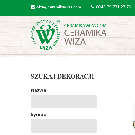
Przejdź do treści
wiza@ceramikawiza.com
0048 75 731 27 70
email
tel
SZUKAJ DEKORACJI
Nazwa
Symbol