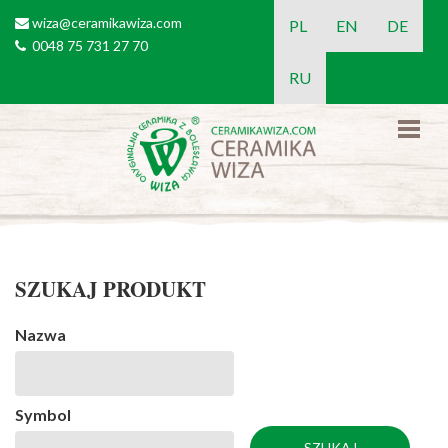
Przejdź do treści
wiza@ceramikawiza.com
email
PL
EN
DE
0048 75 731 27 70
tel
RU
SZUKAJ PRODUKT
Nazwa
Symbol