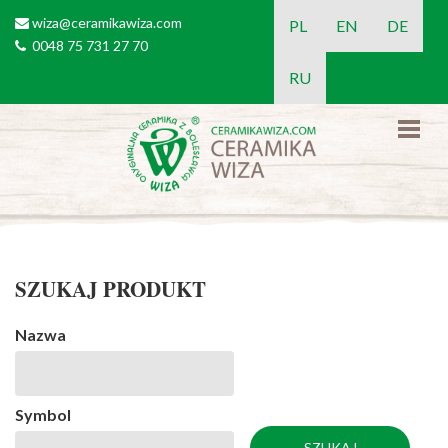
Przejdź do treści
wiza@ceramikawiza.com
email
PL
EN
DE
0048 75 731 27 70
tel
RU
SZUKAJ PRODUKT
Nazwa
Symbol