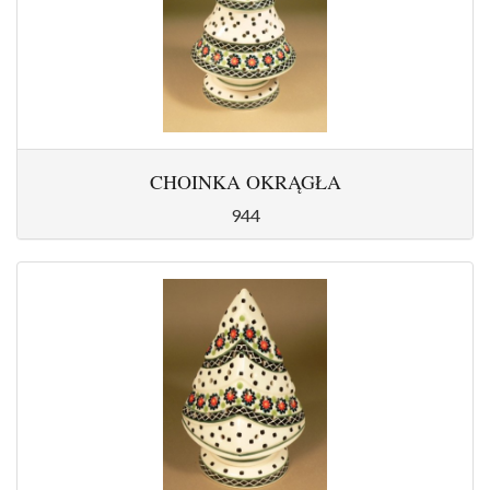
CHOINKA OKRĄGŁA
944