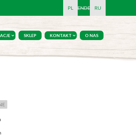
PL
EN
DE
RU
ACJE
SKLEP
KONTAKT
O NAS
NE
m
m