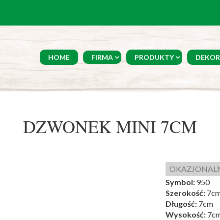
HOME
FIRMA
PRODUKTY
DEKOR
DZWONEK MINI 7CM
OKAZJONAL
Symbol:
950
Szerokość:
7c
Długość:
7cm
Wysokość:
7c