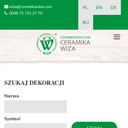
Przejdź do treści
wiza@ceramikawiza.com
email
PL
EN
DE
0048 75 731 27 70
tel
RU
SZUKAJ DEKORACJI
Nazwa
Symbol