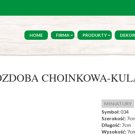
HOME
FIRMA
PRODUKTY
DEKOR
OZDOBA CHOINKOWA-KUL
MINIATURY
Symbol:
034
Szerokość:
7c
Długość:
7cm
Wysokość:
7c