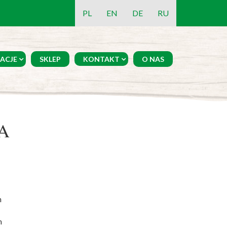
PL
EN
DE
RU
ACJE
SKLEP
KONTAKT
O NAS
A
m
m