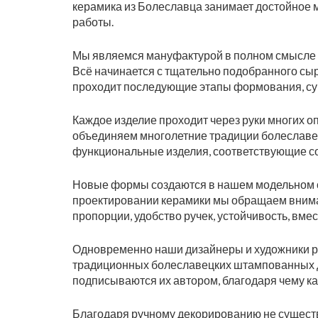
керамика из Болеславца занимает достойное ме
работы.
Мы являемся мануфактурой в полном смысле э
Всё начинается с тщательно подобранного сырь
проходит последующие этапы формования, сушк
Каждое изделие проходит через руки многих оп
объединяем многолетние традиции болеславец
функциональные изделия, соответствующие с
Новые формы создаются в нашем модельном о
проектировании керамики мы обращаем вниман
пропорции, удобство ручек, устойчивость, вме
Одновременно наши дизайнеры и художники р
традиционных болеславецких штампованных д
подписываются их автором, благодаря чему к
Благодаря ручному декорированию не существ