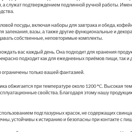
м, а служат подтверждением подлинной ручной работы. Име
дства.
овой посуды, включая наборы для завтрака и обеда, кофейн
для запекания, вазы, а также другие функциональные и деко
здавать собственные, неповторимые комплекты.
вождать вас каждый день. Она подходит для хранения продук
екрасно подходит как для ежедневных приёмов пищи, так и 
 ограничены только вашей фантазией.
ика обжигается при температуре около 1200 °C. Высокая те
эксплуатационные свойства. Благодаря этому нашу продукци
пользованием подглазурных красок, не содержащих свинца
вечны, устойчивы к истиранию и безопасны при контакте с п