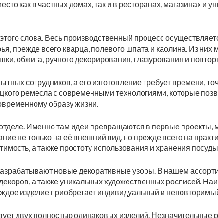
сто как в частных домах, так и в ресторанах, магазинах и 
того слова. Весь производственный процесс осуществляетс
я, прежде всего кварца, полевого шпата и каолина. Из них 
и, обжига, ручного декорирования, глазурования и повторн
ытных сотрудников, а его изготовление требует времени, то
кого ремесла с современными технологиями, которые позв
овременному образу жизни.
тделе. Именно там идеи превращаются в первые проекты, 
ие не только на её внешний вид, но прежде всего на прак
стимость, а также простоту использования и хранения посуды
азрабатывают новые декоративные узоры. В нашем ассорт
екоров, а также уникальных художественных росписей. На
аждое изделие приобретает индивидуальный и неповторимый
ует двух полностью одинаковых изделий. Незначительные р