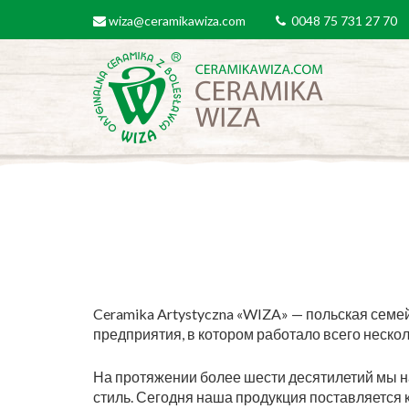
Перейти к основному содержанию
wiza@ceramikawiza.com
0048 75 731 27 70
email
tel
Ceramika Artystyczna «WIZA» — польская семе
предприятия, в котором работало всего неск
На протяжении более шести десятилетий мы 
стиль. Сегодня наша продукция поставляется