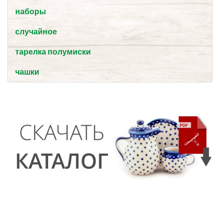
наборы
случайное
тарелка полумиски
чашки