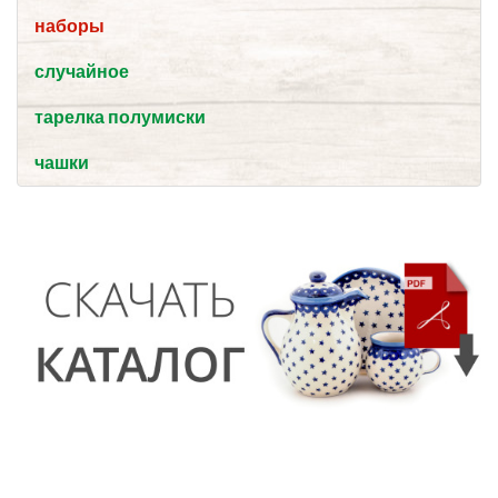
наборы
случайное
тарелка полумиски
чашки