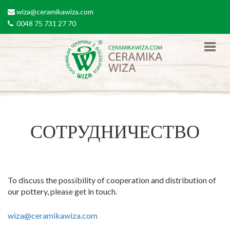
Перейти к основному содержанию
wiza@ceramikawiza.com
email
0048 75 731 27 70
tel
СОТРУДНИЧЕСТВО
To discuss the possibility of cooperation and distribution of
our pottery, please get in touch.
wiza@ceramikawiza.com