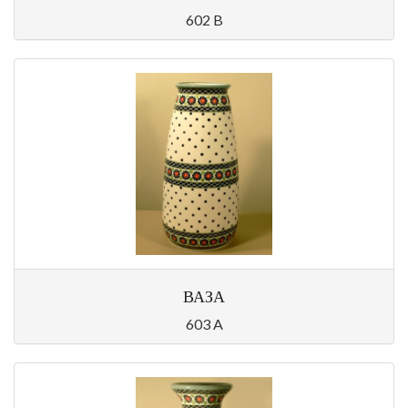
602 B
ВАЗА
603 A