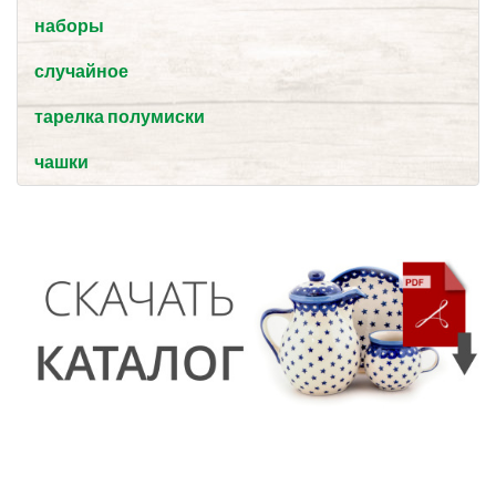
наборы
случайное
тарелка полумиски
чашки