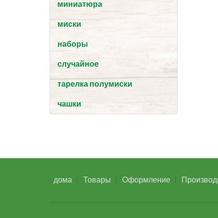
миниатюра
миски
наборы
случайное
тарелка полумиски
чашки
дома
Товары
Оформление
Производ