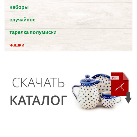
наборы
случайное
тарелка полумиски
чашки