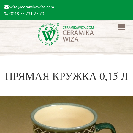
Перейти к основному содержанию
wiza@ceramikawiza.com
email
0048 75 731 27 70
tel
ПРЯМАЯ КРУЖКА 0,15 Л