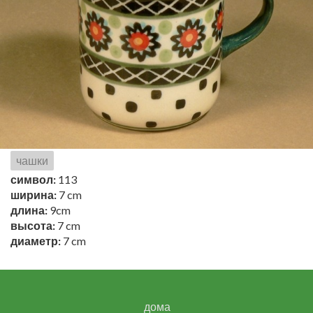
чашки
символ:
113
ширина:
7 cm
длина:
9cm
высота:
7 cm
диаметр:
7 cm
дома