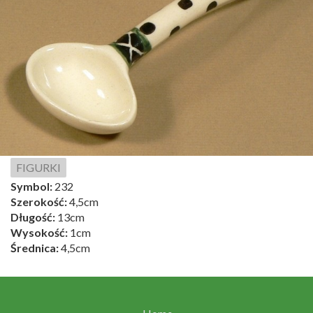
FIGURKI
Symbol:
232
Szerokość:
4,5cm
Długość:
13cm
Wysokość:
1cm
Średnica:
4,5cm