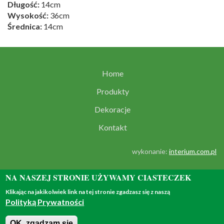
Długość:
14cm
Wysokość:
36cm
Średnica:
14cm
Home
Produkty
Dekoracje
Kontakt
wykonanie:
interium.com.pl
NA NASZEJ STRONIE UŻYWAMY CIASTECZEK
Klikając na jakikolwiek link na tej stronie zgadzasz się z naszą
Polityką Prywatności
© 2018 - all rights reserved
OK, zgadzam się