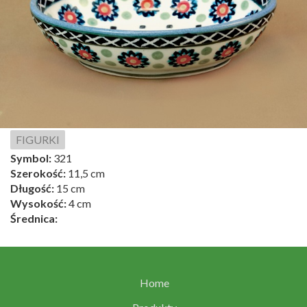
FIGURKI
Symbol:
321
Szerokość:
11,5 cm
Długość:
15 cm
Wysokość:
4 cm
Średnica:
Home