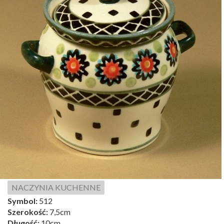
NACZYNIA KUCHENNE
Symbol:
512
Szerokość:
7,5cm
Długość:
10cm