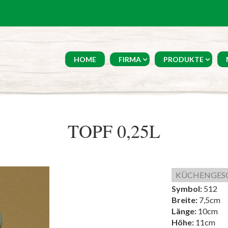
HOME
FIRMA
PRODUKTE
TOPF 0,25L
KÜCHENGES
Symbol:
512
Breite:
7,5cm
Länge:
10cm
Höhe:
11cm