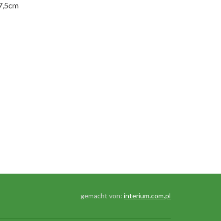
7,5cm
gemacht von:
interium.com.pl