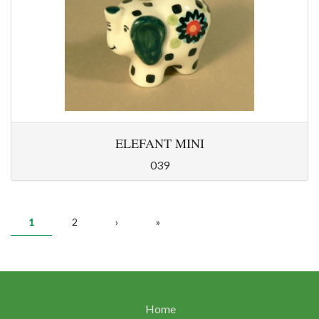
ELEFANT MINI
039
SEITEN
1
2
›
»
Home