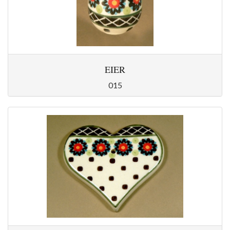
EIER
015