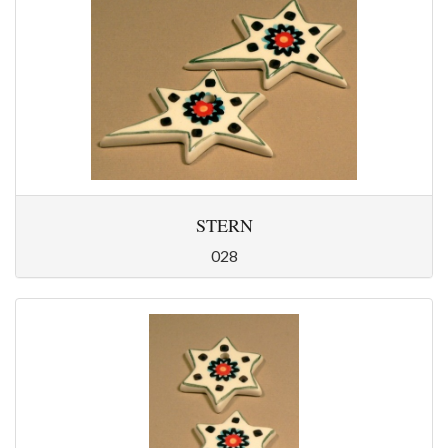
STERN
028