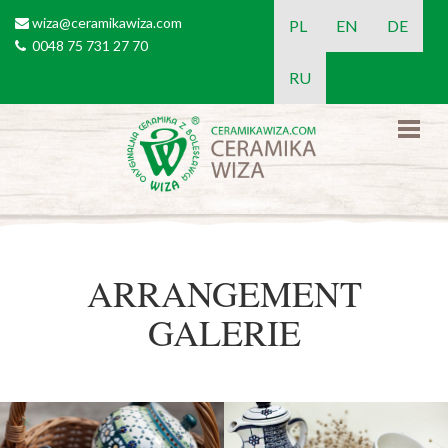
Direkt zum Inhalt
wiza@ceramikawiza.com
email
PL
EN
DE
0048 75 731 27 70
tel
RU
ARRANGEMENT
GALERIE