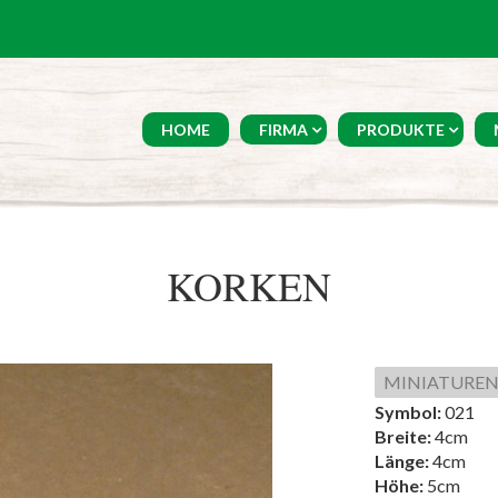
HOME
FIRMA
PRODUKTE
KORKEN
MINIATURE
Symbol:
021
Breite:
4cm
Länge:
4cm
Höhe:
5cm