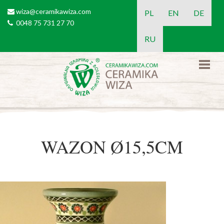
Przejdź do treści
wiza@ceramikawiza.com
email
PL
EN
DE
0048 75 731 27 70
tel
RU
WAZON Ø15,5CM