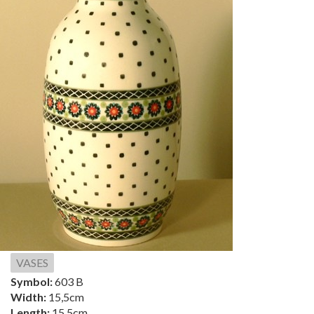
VASES
Symbol:
603 B
Width:
15,5cm
Length:
15,5cm