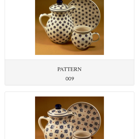
PATTERN
009