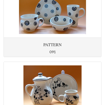
PATTERN
091