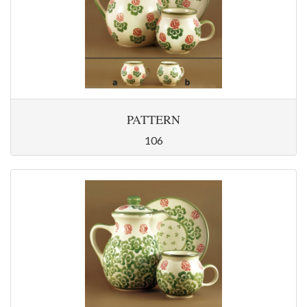
PATTERN
106