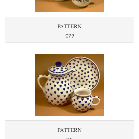
PATTERN
079
PATTERN