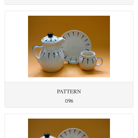
PATTERN
096