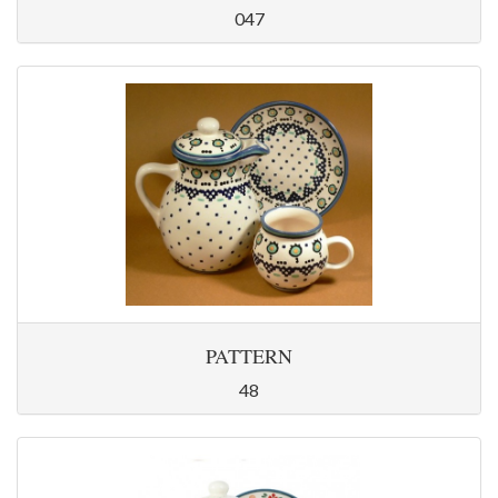
047
PATTERN
48