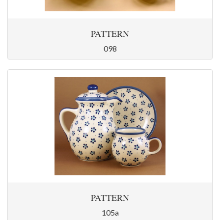
PATTERN
098
PATTERN
105a