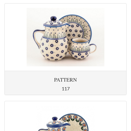
PATTERN
117