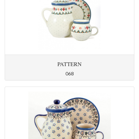
PATTERN
068