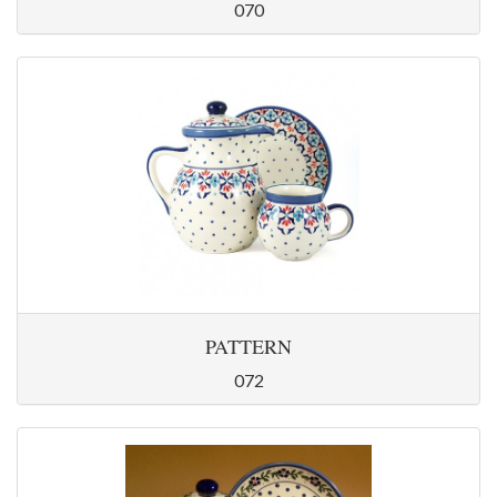
070
PATTERN
072