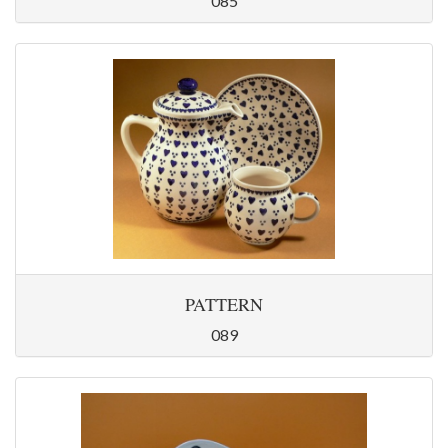
085
PATTERN
089