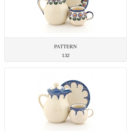
PATTERN
132