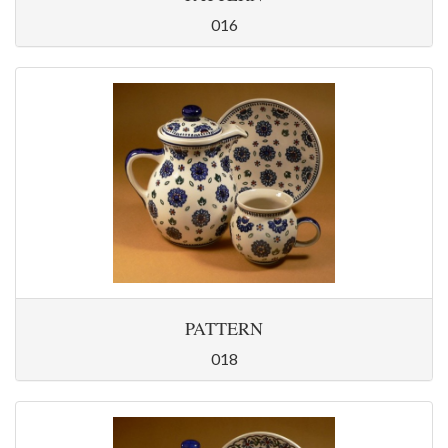
016
PATTERN
018