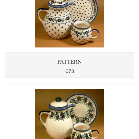
PATTERN
073