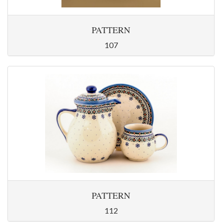
PATTERN
107
PATTERN
112