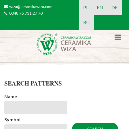
Skip to main content
wiza@ceramikawiza.com
email
PL
EN
DE
0048 75 731 27 70
tel
RU
SEARCH PATTERNS
Name
Symbol