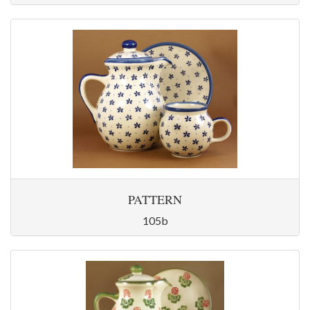
PATTERN
105b