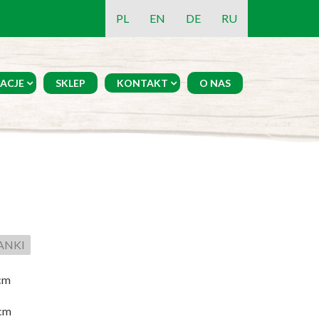
PL
EN
DE
RU
ACJE
SKLEP
KONTAKT
O NAS
ŻANKI
cm
cm