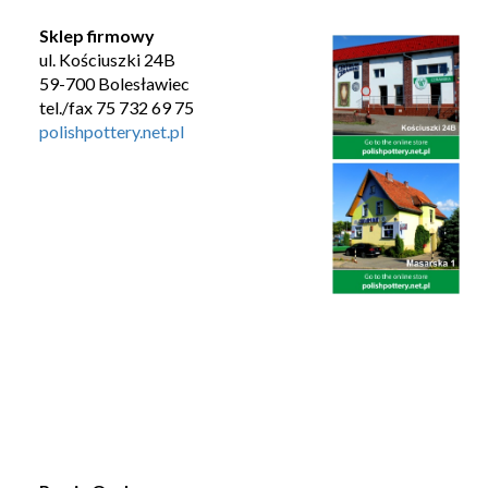
Sklep firmowy
ul. Kościuszki 24B
59-700 Bolesławiec
tel./fax 75 732 69 75
polishpottery.net.pl