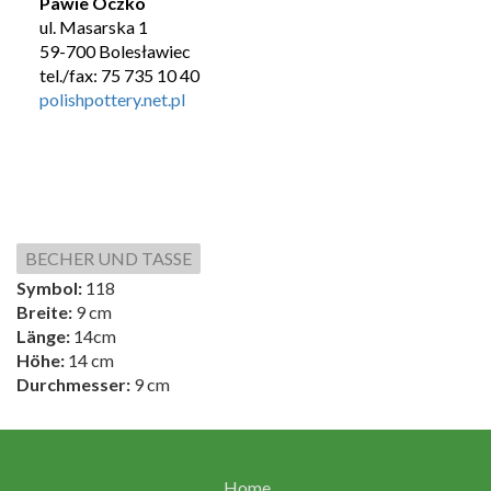
Pawie Oczko
ul. Masarska 1
59-700 Bolesławiec
tel./fax: 75 735 10 40
polishpottery.net.pl
BECHER UND TASSE
Symbol:
118
Breite:
9 cm
Länge:
14cm
Höhe:
14 cm
Durchmesser:
9 cm
Home