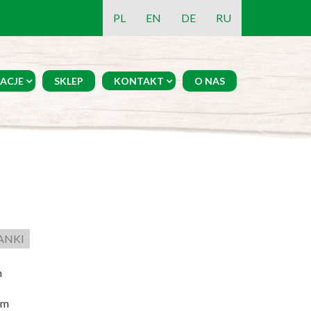
PL
EN
DE
RU
ACJE
SKLEP
KONTAKT
O NAS
ŻANKI
m
cm