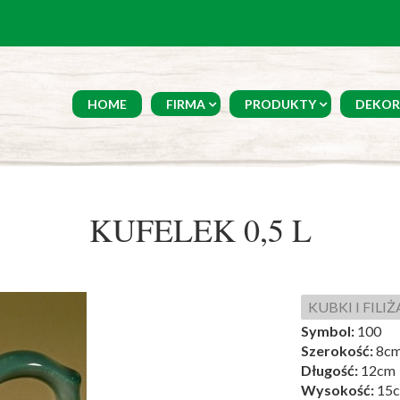
HOME
FIRMA
PRODUKTY
DEKOR
KUFELEK 0,5 L
KUBKI I FILI
Symbol:
100
Szerokość:
8c
Długość:
12cm
Wysokość:
15