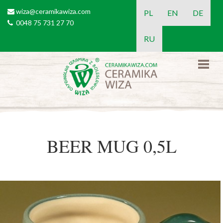
Skip to main content
wiza@ceramikawiza.com
email
PL
EN
DE
0048 75 731 27 70
tel
RU
BEER MUG 0,5L