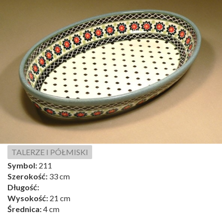
TALERZE I PÓŁMISKI
Symbol:
211
Szerokość:
33 cm
Długość:
Wysokość:
21 cm
Średnica:
4 cm