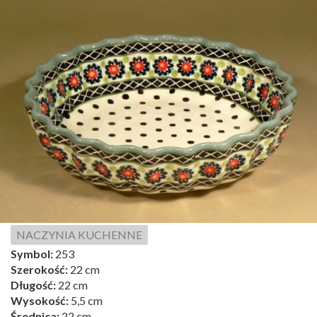
NACZYNIA KUCHENNE
Symbol:
253
Szerokość:
22 cm
Długość:
22 cm
Wysokość:
5,5 cm
Średnica:
22 cm