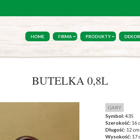
HOME
FIRMA
PRODUKTY
DEKOR
BUTELKA 0,8L
GARY
Symbol:
435
Szerokość:
16 
Długość:
12 cm
Wysokość:
17 