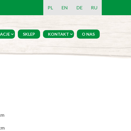
PL
EN
DE
RU
ACJE
SKLEP
KONTAKT
O NAS
cm
cm