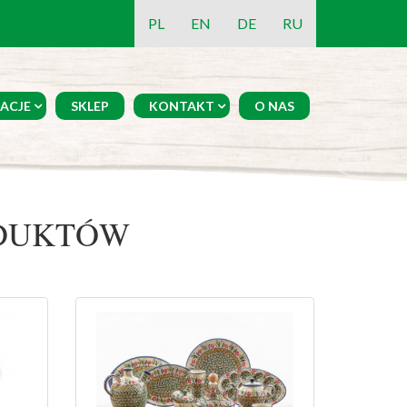
PL
EN
DE
RU
ACJE
SKLEP
KONTAKT
O NAS
ODUKTÓW