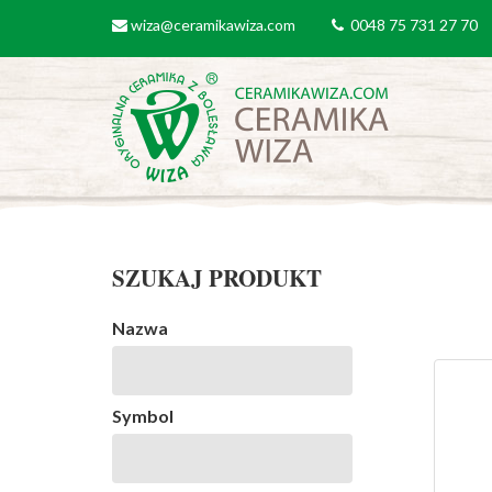
Przejdź do treści
wiza@ceramikawiza.com
0048 75 731 27 70
email
tel
SZUKAJ PRODUKT
Nazwa
Symbol