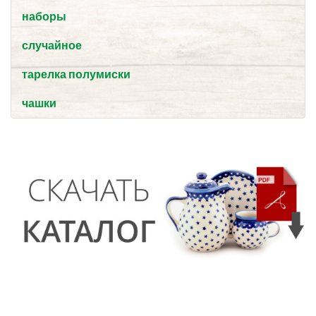
наборы
случайное
тарелка полумиски
чашки