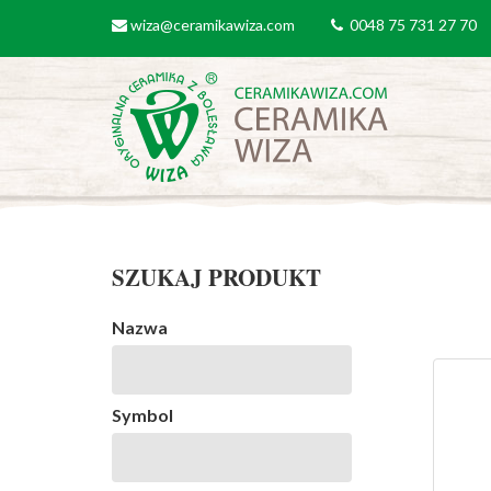
Przejdź do treści
wiza@ceramikawiza.com
0048 75 731 27 70
email
tel
SZUKAJ PRODUKT
Nazwa
Symbol