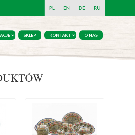
PL
EN
DE
RU
ACJE
SKLEP
KONTAKT
O NAS
ODUKTÓW