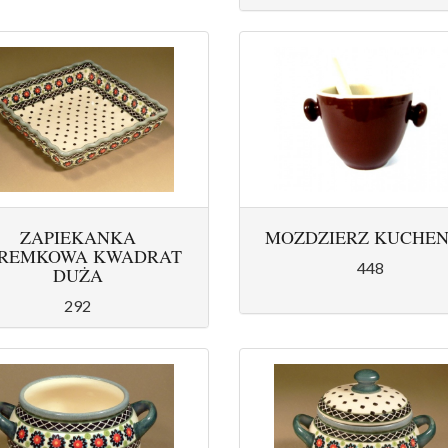
ZAPIEKANKA
MOZDZIERZ KUCHE
REMKOWA KWADRAT
448
DUŻA
292