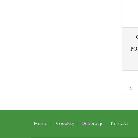
PO
ST
1
Home
Produkty
Dekoracje
Kontakt