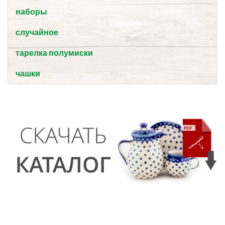
наборы
случайное
тарелка полумиски
чашки