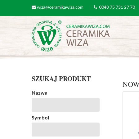
Przejdź do treści
wiza@ceramikawiza.com
0048 75 731 27 70
email
tel
SZUKAJ PRODUKT
NOW
Nazwa
Symbol