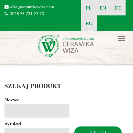
Przejdź do treści
wiza@ceramikawiza.com
email
PL
EN
DE
0048 75 731 27 70
tel
RU
SZUKAJ PRODUKT
Nazwa
Symbol