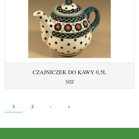
CZAJNICZEK DO KAWY 0,5L
502
STRONY
1
2
›
»