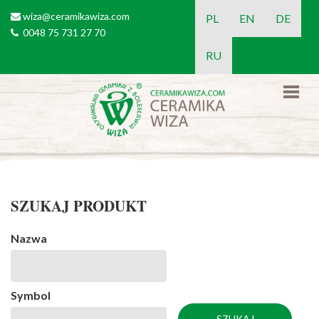
Przejdź do treści
wiza@ceramikawiza.com
email
PL
EN
DE
0048 75 731 27 70
tel
RU
SZUKAJ PRODUKT
Nazwa
Symbol