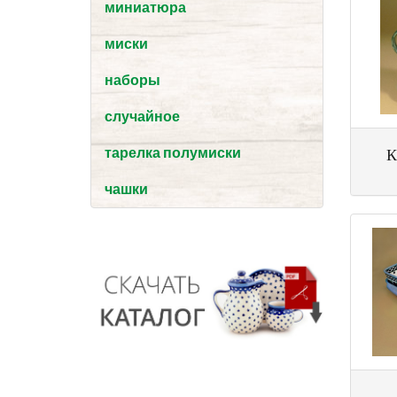
миниатюра
миски
наборы
случайное
К
тарелка полумиски
чашки