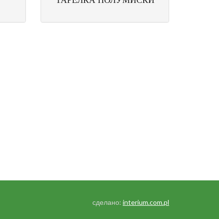
сделано:
interium.com.pl