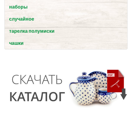
наборы
случайное
тарелка полумиски
чашки