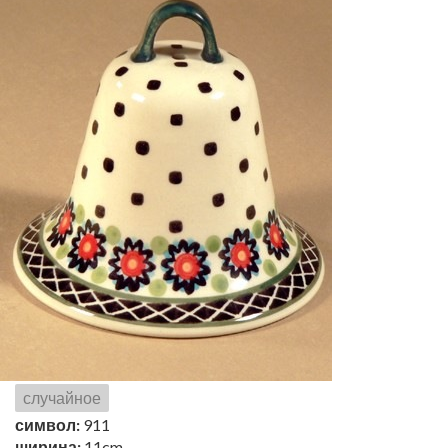
случайное
символ:
911
ширина:
11cm