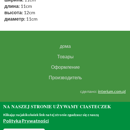
длина:
11cm
высота:
12cm
диаметр:
11cm
дома
Товары
Оформление
Производитель
сделано:
interium.com.pl
NA NASZEJ STRONIE UŻYWAMY CIASTECZEK
Klikając na jakikolwiek link na tej stronie zgadzasz się z naszą
Polityką Prywatności
© 2018 - all rights reserved