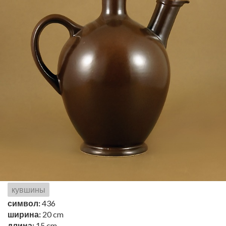
кувшины
символ:
436
ширина:
20 cm
длина:
15 cm