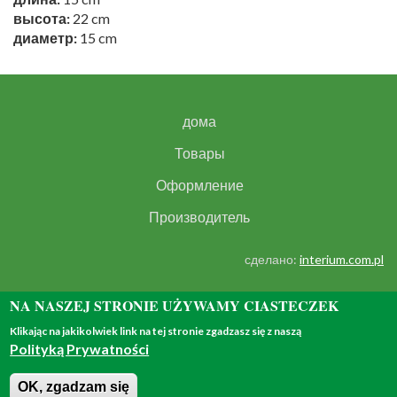
высота:
22 cm
диаметр:
15 cm
дома
Товары
Оформление
Производитель
сделано:
interium.com.pl
NA NASZEJ STRONIE UŻYWAMY CIASTECZEK
Klikając na jakikolwiek link na tej stronie zgadzasz się z naszą
Polityką Prywatności
© 2018 - all rights reserved
OK, zgadzam się